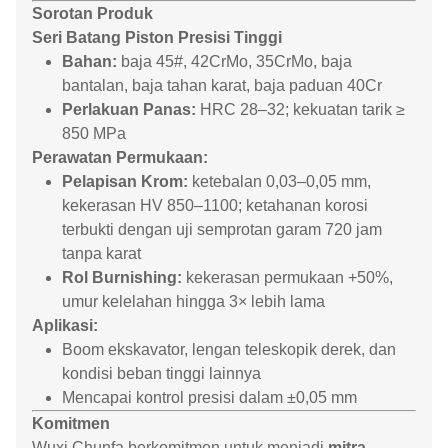
Sorotan Produk
Seri Batang Piston Presisi Tinggi
Bahan:
baja 45#, 42CrMo, 35CrMo, baja
bantalan, baja tahan karat, baja paduan 40Cr
Perlakuan Panas:
HRC 28–32; kekuatan tarik ≥
850 MPa
Perawatan Permukaan:
Pelapisan Krom:
ketebalan 0,03–0,05 mm,
kekerasan HV 850–1100; ketahanan korosi
terbukti dengan uji semprotan garam 720 jam
tanpa karat
Rol Burnishing:
kekerasan permukaan +50%,
umur kelelahan hingga 3× lebih lama
Aplikasi:
Boom ekskavator, lengan teleskopik derek, dan
kondisi beban tinggi lainnya
Mencapai kontrol presisi dalam ±0,05 mm
Komitmen
Wuxi Chunfa berkomitmen untuk menjadi
mitra