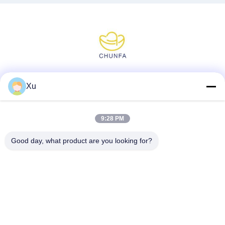
Media Sosial
Xu
9:28 PM
Kontak Cepat
Good day, what product are you looking for?
Telp
86--13921549429
E-mail
532072953@qq.com
Alamat