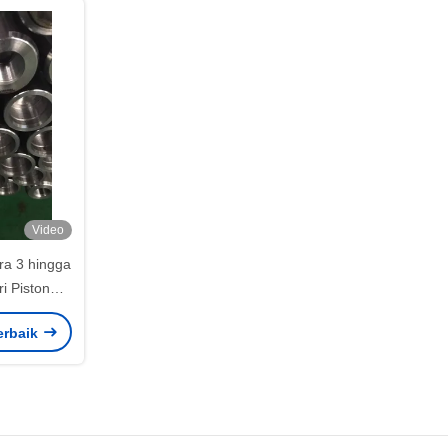
Video
ra 3 hingga
ri Piston
on
erbaik