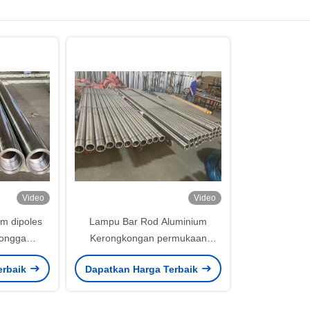
Video
Video
am dipoles
Lampu Bar Rod Aluminium
rongga
Kerongkongan permukaan
baik
dipoles 1000mm - 8000mm
erbaik
Dapatkan Harga Terbaik