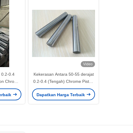
Video
 0.2-0.4
Kekerasan Antara 50-55 derajat
ron Chrome
0.2-0.4 (Tengah) Chrome Piston
ision
Rod 2 Mikron
erbaik
Dapatkan Harga Terbaik
ng