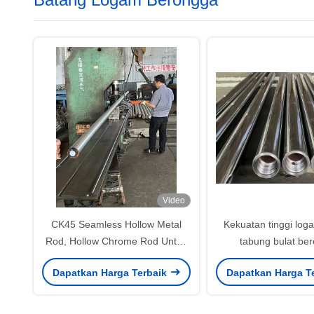
Video
CK45 Seamless Hollow Metal
Kekuatan tinggi log
Rod, Hollow Chrome Rod Untuk
tabung bulat be
Silinder Hidraulik
Konduktivitas 
Dapatkan Harga Terbaik
Dapatkan Harga T