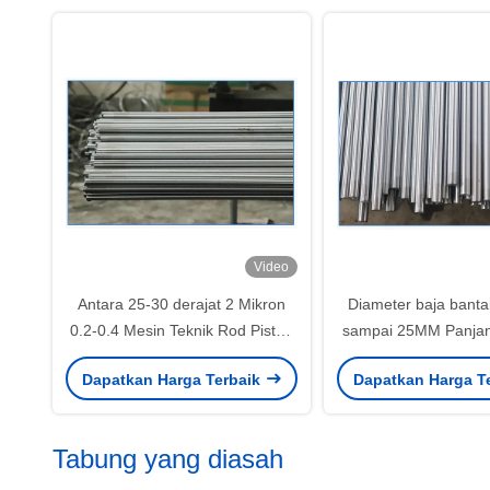
Video
Antara 25-30 derajat 2 Mikron
Diameter baja bant
0.2-0.4 Mesin Teknik Rod Piston
sampai 25MM Panjan
Hidraulik
sampai 5 meter ant
Dapatkan Harga Terbaik
Dapatkan Harga T
derajat Hydraulic P
Industri otomo
Tabung yang diasah