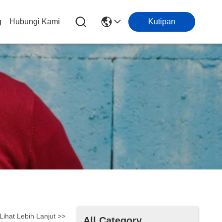
g
Hubungi Kami
Kutipan
Lihat Lebih Lanjut >>
All Category