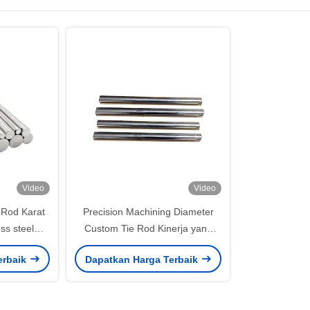
Video
Video
 Rod Karat
Precision Machining Diameter
ss steel
Custom Tie Rod Kinerja yang
n
tahan lama
erbaik
Dapatkan Harga Terbaik