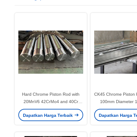
Hard Chrome Piston Rod with
CK45 Chrome Piston
20MnV6 42CrMo4 and 40Cr
100mm Diameter 
Materials for High Strength
11000mm Length wi
Dapatkan Harga Terbaik
Dapatkan Harga T
Applications
Micron Chrome P