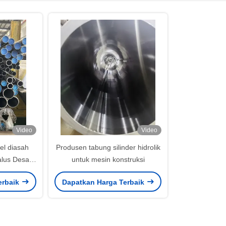
Video
Video
eel diasah
Produsen tabung silinder hidrolik
lus Desain
untuk mesin konstruksi
suaikan
erbaik
Dapatkan Harga Terbaik