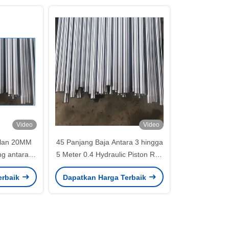
Video
Video
alan 20MM
45 Panjang Baja Antara 3 hingga
g antara 3
5 Meter 0.4 Hydraulic Piston Rod
ara 25-30
Industri Otomotif
erbaik
Dapatkan Harga Terbaik
iston Rod
tif