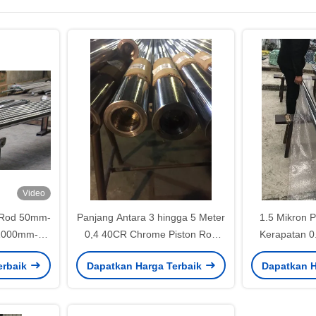
Video
 Rod 50mm-
Panjang Antara 3 hingga 5 Meter
1.5 Mikron 
1000mm-
0,4 40CR Chrome Piston Rod
Kerapatan 0
th 20-30
Engineering Machinery
Rod Indu
erbaik
Dapatkan Harga Terbaik
Dapatkan H
lating