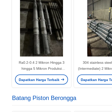
Ra0.2-0.4 2 Mikron Hingga 3
304 stainless steel
hingga 5 Mikron Produksi
(Intermediate) 2 Mik
Precision Chrome Piston Rod
Piston Rod Prec
Dapatkan Harga Terbaik
Dapatkan Harga T
Manufacturi
Batang Piston Berongga