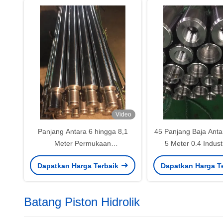
Video
Panjang Antara 6 hingga 8,1
45 Panjang Baja Anta
Meter Permukaan
5 Meter 0.4 Indust
Akhir/Kekerasan 0,2 Piston Rod
Hollow Pist
Dapatkan Harga Terbaik
Dapatkan Harga T
Hollow Mesin Tekstil/Sikat
Batang Piston Hidrolik