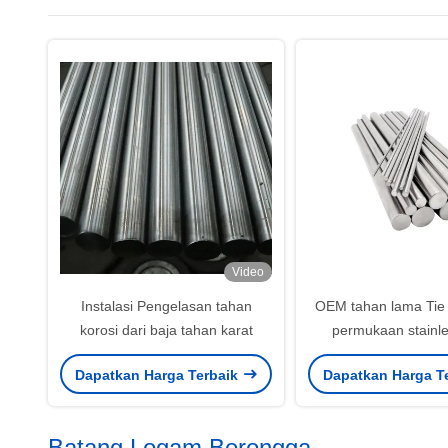
Video
Instalasi Pengelasan tahan
OEM tahan lama Tie
korosi dari baja tahan karat
permukaan stainle
Disesuaika
Dapatkan Harga Terbaik
Dapatkan Harga T
Batang Logam Berongga