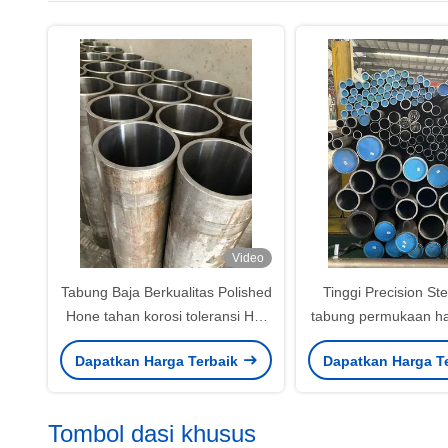
Video
Tabung Baja Berkualitas Polished
Tinggi Precision St
Hone tahan korosi toleransi H8-
tabung permukaan ha
H9
yang dapat dise
Dapatkan Harga Terbaik
Dapatkan Harga T
Tombol dasi khusus