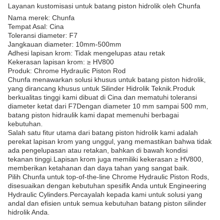
Layanan kustomisasi untuk batang piston hidrolik oleh Chunfa
Nama merek: Chunfa
Tempat Asal: Cina
Toleransi diameter: F7
Jangkauan diameter: 10mm-500mm
Adhesi lapisan krom: Tidak mengelupas atau retak
Kekerasan lapisan krom: ≥ HV800
Produk: Chrome Hydraulic Piston Rod
Chunfa menawarkan solusi khusus untuk batang piston hidrolik,
yang dirancang khusus untuk Silinder Hidrolik Teknik.Produk
berkualitas tinggi kami dibuat di Cina dan mematuhi toleransi
diameter ketat dari F7Dengan diameter 10 mm sampai 500 mm,
batang piston hidraulik kami dapat memenuhi berbagai
kebutuhan.
Salah satu fitur utama dari batang piston hidrolik kami adalah
perekat lapisan krom yang unggul, yang memastikan bahwa tidak
ada pengelupasan atau retakan, bahkan di bawah kondisi
tekanan tinggi.Lapisan krom juga memiliki kekerasan ≥ HV800,
memberikan ketahanan dan daya tahan yang sangat baik.
Pilih Chunfa untuk top-of-the-line Chrome Hydraulic Piston Rods,
disesuaikan dengan kebutuhan spesifik Anda untuk Engineering
Hydraulic Cylinders.Percayalah kepada kami untuk solusi yang
andal dan efisien untuk semua kebutuhan batang piston silinder
hidrolik Anda.