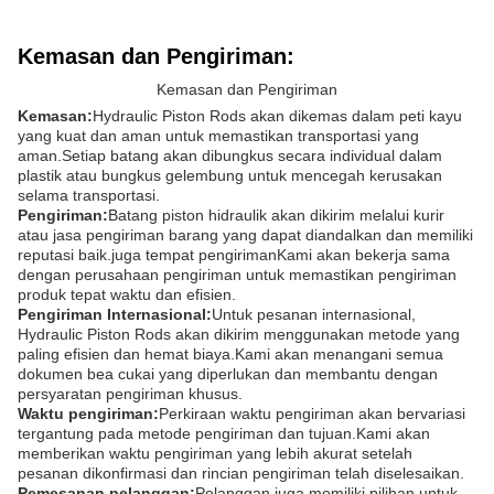
Kemasan dan Pengiriman:
Kemasan dan Pengiriman
Kemasan:
Hydraulic Piston Rods akan dikemas dalam peti kayu
yang kuat dan aman untuk memastikan transportasi yang
aman.Setiap batang akan dibungkus secara individual dalam
plastik atau bungkus gelembung untuk mencegah kerusakan
selama transportasi.
Pengiriman:
Batang piston hidraulik akan dikirim melalui kurir
atau jasa pengiriman barang yang dapat diandalkan dan memiliki
reputasi baik.juga tempat pengirimanKami akan bekerja sama
dengan perusahaan pengiriman untuk memastikan pengiriman
produk tepat waktu dan efisien.
Pengiriman Internasional:
Untuk pesanan internasional,
Hydraulic Piston Rods akan dikirim menggunakan metode yang
paling efisien dan hemat biaya.Kami akan menangani semua
dokumen bea cukai yang diperlukan dan membantu dengan
persyaratan pengiriman khusus.
Waktu pengiriman:
Perkiraan waktu pengiriman akan bervariasi
tergantung pada metode pengiriman dan tujuan.Kami akan
memberikan waktu pengiriman yang lebih akurat setelah
pesanan dikonfirmasi dan rincian pengiriman telah diselesaikan.
Pemesanan pelanggan:
Pelanggan juga memiliki pilihan untuk