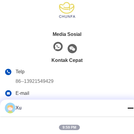
Media Sosial
Kontak Cepat
Telp
86--13921549429
E-mail
532072953@qq.com
Xu
Alamat
No. 13-3, Jalan Tianshun, Distrik Lu, Kota Yangshan, Kota
9:59 PM
Wuxi, Provinsi Jiangsu