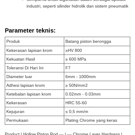
industri, seperti silinder hidrolik dan sistem pneumatik
Parameter teknis:
Produk
Batang piston berongga
Kekerasan lapisan krom
≥HV 800
Kekuatan Hasil
≥ 600 MPa
Toleransi Di Hari Ini
F7
Diameter luar
6mm - 1000mm
Adhesi lapisan krom
≥ 50N/mm2
Ketebalan lapisan krom
0.02mm - 0.03mm
Kekerasan
HRC 55-60
Kejujuran
≤ 0,5 mm/m
Permukaan
Plating Chrome yang keras
Product | Hollow Piston Rod --- | --- Chrome Layer Hardness |