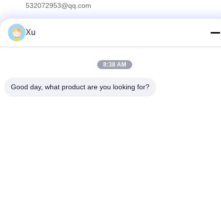
532072953@qq.com
Alamat
Xu
No. 13-3, Jalan Tianshun, Distrik Lu, Kota Yangshan, Kota
Wuxi, Provinsi Jiangsu
8:38 AM
Kebijakan Privasi
|
Sitemap
Good day, what product are you looking for?
Cina Kualitas Baik Batang piston krom Pemasok. Hak cipta ©
2024-2025 Wuxi Chunfa Hydraulic Machinery Co., Ltd. . Seluruh
hak cipta.