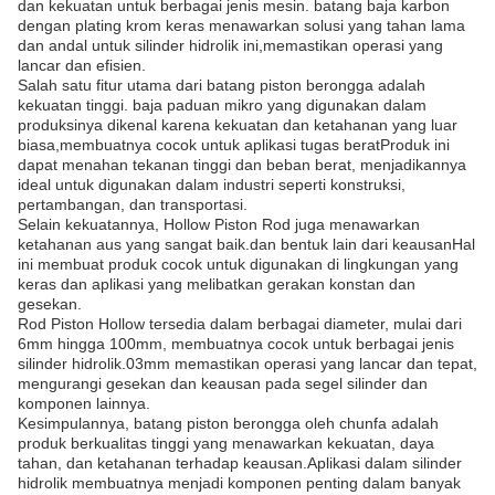
dan kekuatan untuk berbagai jenis mesin. batang baja karbon
dengan plating krom keras menawarkan solusi yang tahan lama
dan andal untuk silinder hidrolik ini,memastikan operasi yang
lancar dan efisien.
Salah satu fitur utama dari batang piston berongga adalah
kekuatan tinggi. baja paduan mikro yang digunakan dalam
produksinya dikenal karena kekuatan dan ketahanan yang luar
biasa,membuatnya cocok untuk aplikasi tugas beratProduk ini
dapat menahan tekanan tinggi dan beban berat, menjadikannya
ideal untuk digunakan dalam industri seperti konstruksi,
pertambangan, dan transportasi.
Selain kekuatannya, Hollow Piston Rod juga menawarkan
ketahanan aus yang sangat baik.dan bentuk lain dari keausanHal
ini membuat produk cocok untuk digunakan di lingkungan yang
keras dan aplikasi yang melibatkan gerakan konstan dan
gesekan.
Rod Piston Hollow tersedia dalam berbagai diameter, mulai dari
6mm hingga 100mm, membuatnya cocok untuk berbagai jenis
silinder hidrolik.03mm memastikan operasi yang lancar dan tepat,
mengurangi gesekan dan keausan pada segel silinder dan
komponen lainnya.
Kesimpulannya, batang piston berongga oleh chunfa adalah
produk berkualitas tinggi yang menawarkan kekuatan, daya
tahan, dan ketahanan terhadap keausan.Aplikasi dalam silinder
hidrolik membuatnya menjadi komponen penting dalam banyak