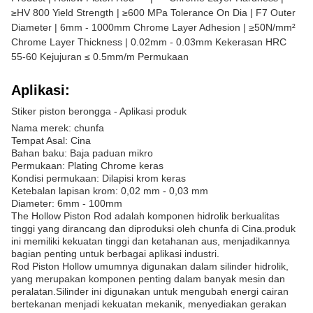
≥HV 800 Yield Strength | ≥600 MPa Tolerance On Dia | F7 Outer
Diameter | 6mm - 1000mm Chrome Layer Adhesion | ≥50N/mm²
Chrome Layer Thickness | 0.02mm - 0.03mm Kekerasan HRC
55-60 Kejujuran ≤ 0.5mm/m Permukaan
Aplikasi:
Stiker piston berongga - Aplikasi produk
Nama merek: chunfa
Tempat Asal: Cina
Bahan baku: Baja paduan mikro
Permukaan: Plating Chrome keras
Kondisi permukaan: Dilapisi krom keras
Ketebalan lapisan krom: 0,02 mm - 0,03 mm
Diameter: 6mm - 100mm
The Hollow Piston Rod adalah komponen hidrolik berkualitas
tinggi yang dirancang dan diproduksi oleh chunfa di Cina.produk
ini memiliki kekuatan tinggi dan ketahanan aus, menjadikannya
bagian penting untuk berbagai aplikasi industri.
Rod Piston Hollow umumnya digunakan dalam silinder hidrolik,
yang merupakan komponen penting dalam banyak mesin dan
peralatan.Silinder ini digunakan untuk mengubah energi cairan
bertekanan menjadi kekuatan mekanik, menyediakan gerakan