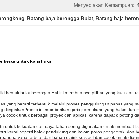
Menyediakan Kemampuan:
Kerongkong
, 
Batang baja berongga Bulat
, 
Batang baja beron
e keras untuk konstruksi
iki bentuk bulat berongga.Hal ini membuatnya pilihan yang kuat dan ta
anas,yang berarti terbentuk melalui proses penggulungan panas yang
g diinginkanProses ini memberikan garis permukaan yang halus dan mem
ya cocok untuk berbagai proyek dan aplikasi.karena dapat dipotong d
tri untuk kekuatan dan daya tahan.sering digunakan untuk membuat 
i struktural seperti balok pendukung dan kolom.poros penggerak, dan b
baguna yang terbuat dari bahan stainless steel.dan cocok untuk diguna