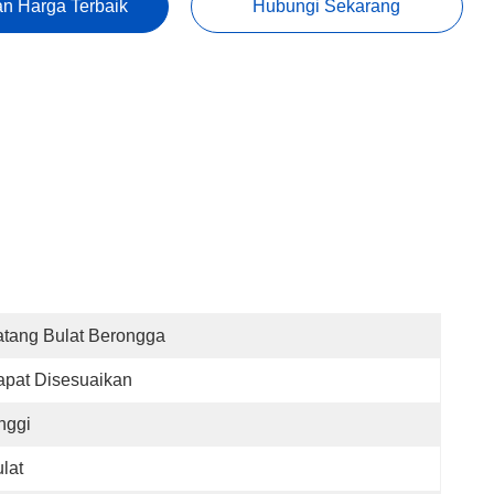
n Harga Terbaik
Hubungi Sekarang
tang Bulat Berongga
pat Disesuaikan
nggi
lat