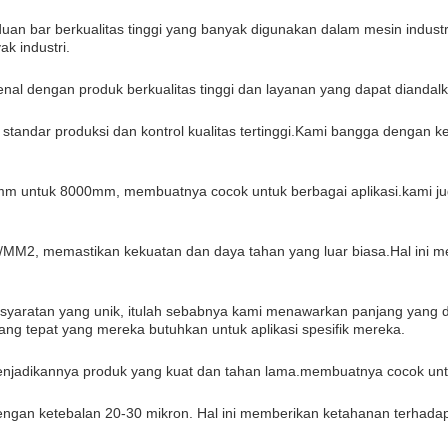
uan bar berkualitas tinggi yang banyak digunakan dalam mesin indust
ak industri.
enal dengan produk berkualitas tinggi dan layanan yang dapat diandalka
standar produksi dan kontrol kualitas tertinggi.Kami bangga dengan
0mm untuk 8000mm, membuatnya cocok untuk berbagai aplikasi.kami j
N/MM2, memastikan kekuatan dan daya tahan yang luar biasa.Hal ini m
rsyaratan yang unik, itulah sebabnya kami menawarkan panjang yang d
 tepat yang mereka butuhkan untuk aplikasi spesifik mereka.
njadikannya produk yang kuat dan tahan lama.membuatnya cocok untuk 
 dengan ketebalan 20-30 mikron. Hal ini memberikan ketahanan terhad