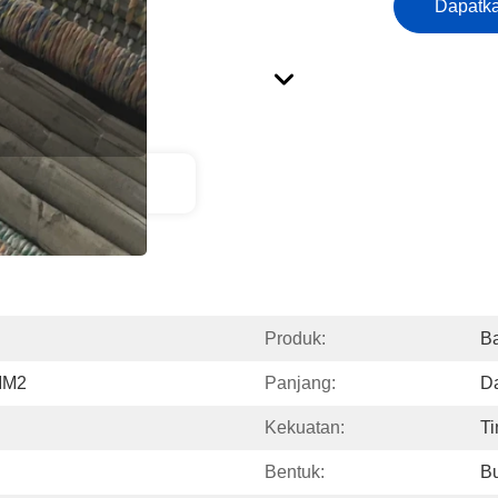
Dapatka
ripsi Produk
Produk:
Ba
/MM2
Panjang:
Da
Kekuatan:
Ti
Bentuk:
Bu