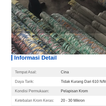
Informasi Detail
Desk
Informasi Detail
Tempat Asal:
Cina
Daya Tarik:
Tidak Kurang Dari 610 N
Kondisi Permukaan:
Pelapisan Krom
Ketebalan Krom Keras:
20 - 30 Mikron