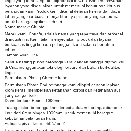
tinggi yang dirancang dan diproduksi di Cina. Kami menawarkan
layanan yang disesuaikan untuk memenuhi kebutuhan khusus
pelanggan kami.Produk kami dikenal dengan kinerja dan daya
tahan yang luar biasa, menjadikannya pilihan yang sempurna
untuk berbagai aplikasi industri.
Nama merek: Chunfa
Merek kami, Chunfa, adalah nama yang tepercaya dan terkenal
di industri ini. Kami telah menyediakan produk dan layanan
berkualitas tinggi kepada pelanggan kami selama bertahun-
tahun.
Tempat Asal: Cina
Semua batang piston berongga kami dengan bangga diproduksi
di Cina menggunakan teknologi terbaru dan bahan berkualitas
tinggi.
Permukaan: Plating Chrome keras
Permukaan Piston Rod berongga kami dilapisi dengan lapisan
krom keras, memberikan ketahanan korosi dan ketahanan aus
yang sangat baik.
Diameter luar: 6mm - 1000mm
Tulang piston berongga kami tersedia dalam berbagai diameter
luar, dari 6mm hingga 1000mm, untuk memenuhi beragam
kebutuhan pelanggan kami.
Adhesi lapisan krom: ≥50N/mm2
Lapisan krom pada batang piston berongga kami memiliki