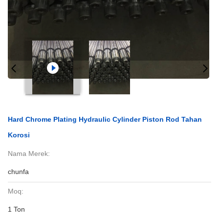
Hard Chrome Plating Hydraulic Cylinder Piston Rod Tahan
Korosi
Nama Merek:
chunfa
Moq:
1 Ton