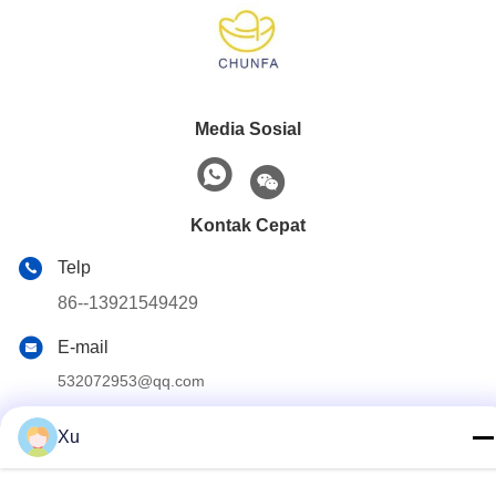
Media Sosial
Kontak Cepat
Telp
86--13921549429
E-mail
532072953@qq.com
Alamat
Xu
No. 13-3, Jalan Tianshun, Distrik Lu, Kota Yangshan, Kota
Wuxi, Provinsi Jiangsu