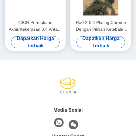
40CR Permukaan
Ra0.2-0.4 Plating Chrome
Akhir/Kekerasan 0,4 Antara
Dengan Pilihan Ketebalan
50-55 derajat Chrome Piston
1,5 Mikron Kekerasan
Dapatkan Harga
Dapatkan Harga
Rod Perangkat Medis
Antara 50-55 derajat
Terbaik
Terbaik
(Hingga 50-60 derajat)
Chrome Piston Rod
Media Sosial