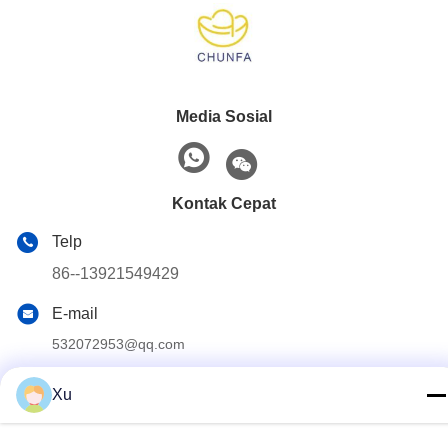
Media Sosial
Kontak Cepat
Telp
86--13921549429
E-mail
532072953@qq.com
Alamat
Xu
No. 13-3, Jalan Tianshun, Distrik Lu, Kota Yangshan, Kota
Wuxi, Provinsi Jiangsu