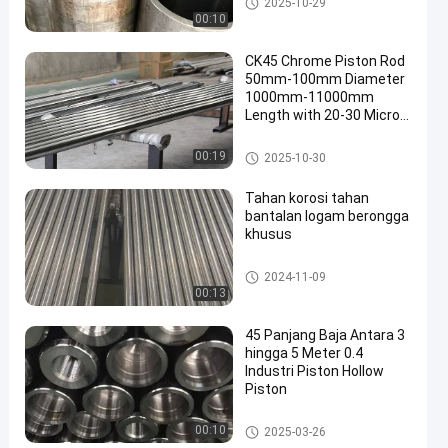
2025-10-29
00:10
CK45 Chrome Piston Rod
50mm-100mm Diameter
1000mm-11000mm
Length with 20-30 Micron
Chrome Plating
Batang piston krom
00:19
2025-10-30
Tahan korosi tahan
bantalan logam berongga
khusus
Batang Logam Berongga
2024-11-09
00:13
45 Panjang Baja Antara 3
hingga 5 Meter 0.4
Industri Piston Hollow
Piston
Batang Piston Berongga
00:10
2025-03-26