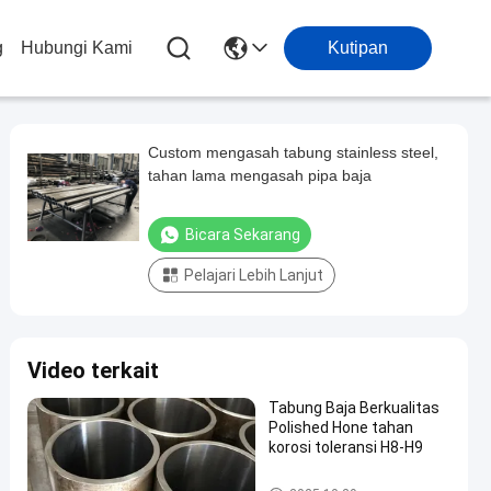
g
Hubungi Kami
Kutipan
Custom mengasah tabung stainless steel,
tahan lama mengasah pipa baja
Bicara Sekarang
Pelajari Lebih Lanjut
Video terkait
Tabung Baja Berkualitas
Polished Hone tahan
korosi toleransi H8-H9
Tabung yang diasah