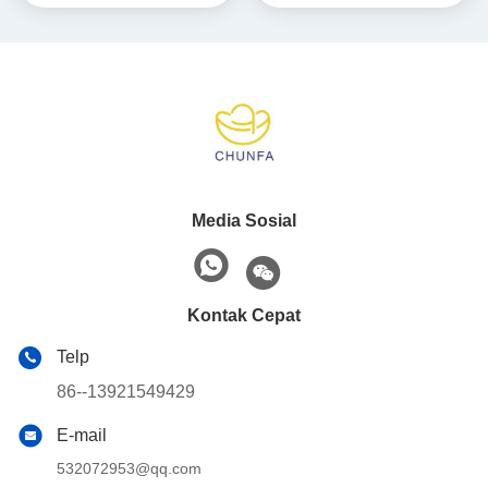
Media Sosial
Kontak Cepat
Telp
86--13921549429
E-mail
532072953@qq.com