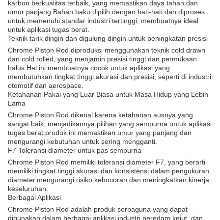
karbon berkualitas terbaik, yang memastikan daya tahan dan
umur panjang.Bahan baku dipilih dengan hati-hati dan diproses
untuk memenuhi standar industri tertinggi, membuatnya ideal
untuk aplikasi tugas berat.
Teknik tarik dingin dan digulung dingin untuk peningkatan presisi
Chrome Piston Rod diproduksi menggunakan teknik cold drawn
dan cold rolled, yang menjamin presisi tinggi dan permukaan
halus.Hal ini membuatnya cocok untuk aplikasi yang
membutuhkan tingkat tinggi akurasi dan presisi, seperti di industri
otomotif dan aerospace.
Ketahanan Pakai yang Luar Biasa untuk Masa Hidup yang Lebih
Lama
Chrome Piston Rod dikenal karena ketahanan ausnya yang
sangat baik, menjadikannya pilihan yang sempurna untuk aplikasi
tugas berat.produk ini memastikan umur yang panjang dan
mengurangi kebutuhan untuk sering mengganti.
F7 Toleransi diameter untuk pas sempurna
Chrome Piston Rod memiliki toleransi diameter F7, yang berarti
memiliki tingkat tinggi akurasi dan konsistensi dalam pengukuran
diameter.mengurangi risiko kebocoran dan meningkatkan kinerja
keseluruhan.
Berbagai Aplikasi
Chrome Piston Rod adalah produk serbaguna yang dapat
digunakan dalam berbagai aplikasi industri.peredam kejut, dan