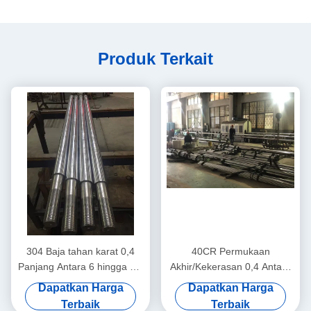
Produk Terkait
304 Baja tahan karat 0,4
40CR Permukaan
Panjang Antara 6 hingga 8,1
Akhir/Kekerasan 0,4 Antara
Meter Mesin Teknik Batang
50-55 derajat Chrome Piston
Dapatkan Harga
Dapatkan Harga
Piston Chrome
Rod Perangkat Medis
Terbaik
Terbaik