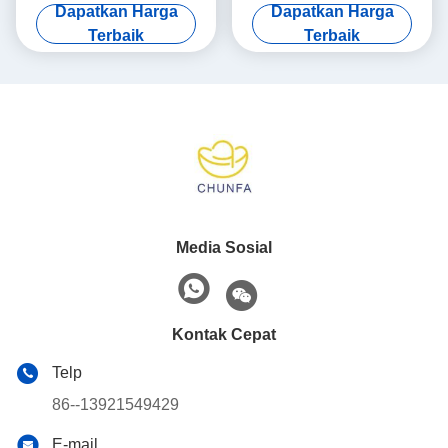
0.2mm / M lurus
Untuk Aplikasi Industri
Dapatkan Harga
Dapatkan Harga
Terbaik
Terbaik
Media Sosial
Kontak Cepat
Telp
86--13921549429
E-mail