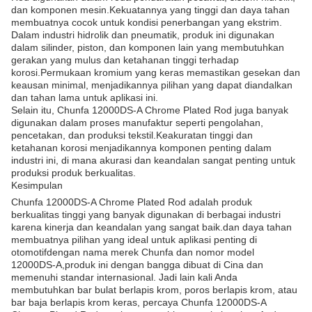
dan komponen mesin.Kekuatannya yang tinggi dan daya tahan
membuatnya cocok untuk kondisi penerbangan yang ekstrim.
Dalam industri hidrolik dan pneumatik, produk ini digunakan
dalam silinder, piston, dan komponen lain yang membutuhkan
gerakan yang mulus dan ketahanan tinggi terhadap
korosi.Permukaan kromium yang keras memastikan gesekan dan
keausan minimal, menjadikannya pilihan yang dapat diandalkan
dan tahan lama untuk aplikasi ini.
Selain itu, Chunfa 12000DS-A Chrome Plated Rod juga banyak
digunakan dalam proses manufaktur seperti pengolahan,
pencetakan, dan produksi tekstil.Keakuratan tinggi dan
ketahanan korosi menjadikannya komponen penting dalam
industri ini, di mana akurasi dan keandalan sangat penting untuk
produksi produk berkualitas.
Kesimpulan
Chunfa 12000DS-A Chrome Plated Rod adalah produk
berkualitas tinggi yang banyak digunakan di berbagai industri
karena kinerja dan keandalan yang sangat baik.dan daya tahan
membuatnya pilihan yang ideal untuk aplikasi penting di
otomotifdengan nama merek Chunfa dan nomor model
12000DS-A,produk ini dengan bangga dibuat di Cina dan
memenuhi standar internasional. Jadi lain kali Anda
membutuhkan bar bulat berlapis krom, poros berlapis krom, atau
bar baja berlapis krom keras, percaya Chunfa 12000DS-A