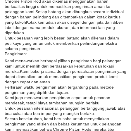
Chrome Piston Rod akan dikemas menggunakan bahan
berkualitas tinggi untuk memastikan pengiriman aman ke
pelanggan kami.Setiap batang akan dibungkus secara individual
dengan bahan pelindung dan ditempatkan dalam kotak kardus
yang kokohKotak kemudian akan disegel dengan pita dan diberi
label dengan nama produk, ukuran, dan informasi lain yang
diperlukan.
Untuk pesanan yang lebih besar, batang akan dikemas dalam
peti kayu yang aman untuk memberikan perlindungan ekstra
selama pengiriman.
Pengiriman:
Kami menawarkan berbagai pilihan pengiriman bagi pelanggan
kami untuk memilih dari berdasarkan kebutuhan dan lokasi
mereka.Kami bekerja sama dengan perusahaan pengiriman yang
dapat diandalkan untuk memastikan pengiriman produk kami
dengan cepat dan aman.
Perkiraan waktu pengiriman akan tergantung pada metode
pengiriman yang dipilih dan tujuan.
Kami juga menawarkan pengiriman cepat untuk pesanan
mendesak, tetapi biaya tambahan mungkin berlaku.
Untuk pesanan internasional, pelanggan bertanggung jawab atas
bea cukai atau bea impor yang mungkin berlaku.
Secara keseluruhan, kami berusaha untuk menyediakan
pengiriman yang efisien dan bebas kerumitan untuk pelanggan
kami, memastikan bahwa Chrome Piston Rods mereka tiba