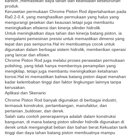
karbon.,memastikan daya tahan dan keandalan keseluruhan
produk.
Keruwetan permukaan Chrome Piston Rod dipertahankan pada
Ra0.2-0.4, yang menghasilkan permukaan yang halus yang
mengurangi gesekan dan keausan.tetapi juga membantu
meningkatkan efisiensi dan kinerja silinder hidrolik.
Untuk meningkatkan daya tahan dan kinerja batang piston, ia
mengalami pemesinan presisi untuk memastikan dimensi yang
tepat dan pas sempurna.Hal ini membuatnya cocok untuk
digunakan dalam berbagai sistem hidrolik, memberikan operasi
yang lancar dan efisien.
Chrome Piston Rod juga melalui proses perawatan permukaan
polishing, yang tidak hanya memberinya penampilan yang
mengkilap, tetapi juga membantu meningkatkan ketahanan
korosi.Hal ini memastikan bahwa batang piston dapat menahan
kadar kelembaban tinggi dan faktor lingkungan lainnya tanpa
kerusakan.
Aplikasi dan Skenario
Chrome Piston Rod banyak digunakan di berbagai industri,
termasuk konstruksi, pertambangan, manufaktur, dan
pertanian.,buldoser, dan derek.
Salah satu contoh penerapannya adalah dalam konstruksi
bangunan, di mana batang piston silinder hidrolik digunakan di
derek untuk mengangkat beban dan bahan berat.Kekuatan tarik
tinggi dan daya tahan batang piston membuatnya mampu